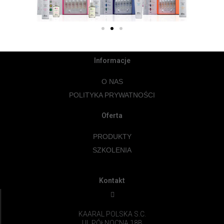
Informacje
O NAS
POLITYKA PRYWATNOŚCI
Oferta
PRODUKTY
SZKOLENIA
Kontakt
KAARAL POLSKA S.C.
UL.PÓŁNOCNA 18B