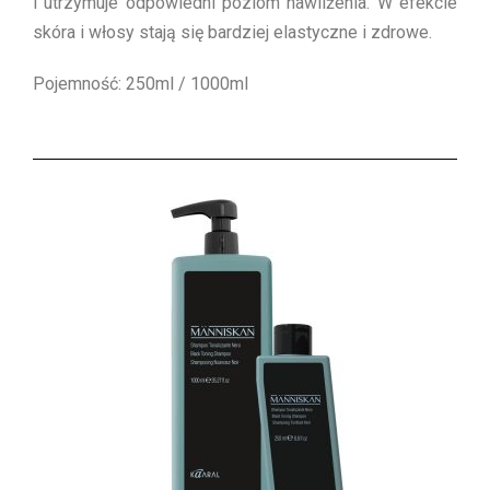
i utrzymuje odpowiedni poziom nawilżenia. W efekcie
skóra i włosy stają się bardziej elastyczne i zdrowe.
Pojemność: 250ml / 1000ml