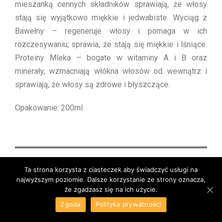
mieszanką cennych składników sprawiają, że włosy
stają się wyjątkowo miękkie i jedwabiste. Wyciąg z
Bawełny – regeneruje włosy i pomaga w ich
rozczesywaniu; sprawia, że stają się miękkie i lśniące.
Proteiny Mleka – bogate w witaminy A i B oraz
minerały, wzmacniają włókna włosów od wewnątrz i
sprawiają, że włosy są zdrowe i błyszczące.
Opakowanie: 200ml
Ta strona korzysta z ciasteczek aby świadczyć usługi na
Kliknij aby poznać pozostałe linie do pielęgnacji
najwyższym poziomie. Dalsze korzystanie ze strony oznacza,
że zgadzasz się na ich użycie.
Zgoda
Polityka prywatności